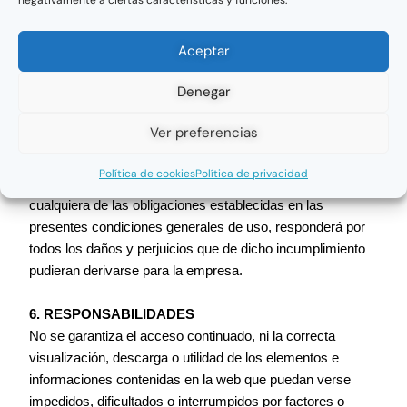
indebido de su contraseña, como, a título enunciativo, su
robo, extravío o el acceso no autorizado, con el fin de
Aceptar
proceder a su inmediata cancelación. En consecuencia,
mientras no efectúe la notificación anterior, la empresa
Denegar
quedará eximida de cualquier responsabilidad que pudiera
derivarse del uso indebido de su contraseña, siendo de su
Ver preferencias
responsabilidad cualquier utilización ilícita de los
contenidos y/o servicios del sitio web por cualquier tercero
Política de cookies
Política de privacidad
ilegítimo. Si de manera negligente o dolosa incumpliera
cualquiera de las obligaciones establecidas en las
presentes condiciones generales de uso, responderá por
todos los daños y perjuicios que de dicho incumplimiento
pudieran derivarse para la empresa.
6. RESPONSABILIDADES
No se garantiza el acceso continuado, ni la correcta
visualización, descarga o utilidad de los elementos e
informaciones contenidas en la web que puedan verse
impedidos, dificultados o interrumpidos por factores o