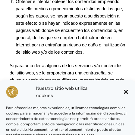
Obtener e intentar obtener los contenidos empleando
para ello medios o procedimientos distintos de los que,
según los casos, se hayan puesto a su disposición a
este efecto o se hayan indicado expresamente en las
páginas web donde se encuentren los contenidos o, en
general, de los que se empleen habitualmente en
Internet por no entrañar un riesgo de daño o inutilización
del sitio web y/o de los contenidos.
Si para acceder a algunos de los servicios y/o contenidos
del sitio web, se le proporcionara una contraseña, se
obliga a usarla de manera diligente, manteniéndola en todo
momento en secreto. En consecuencia, será responsable
Nuestro sitio web utiliza
de su adecuada custodia y confidencialidad,
cookies
comprometiéndose a no cederla a terceros, de manera
Para ofrecer las mejores experiencias, utilizamos tecnologías como las
temporal o permanente, ni a permitir el acceso a los
cookies para almacenar y/o acceder a la información del dispositivo. El
mencionados servicios y/o contenidos por parte de
consentimiento de estas tecnologías nos permitirá procesar datos
personas ajenas. Igualmente, se obliga a notificar a la
como el comportamiento de navegación o las identificaciones únicas
en este sitio. No consentir o retirar el consentimiento, puede afectar
sociedad cualquier hecho que pueda suponer un uso
negativamente a ciertas características y funciones.