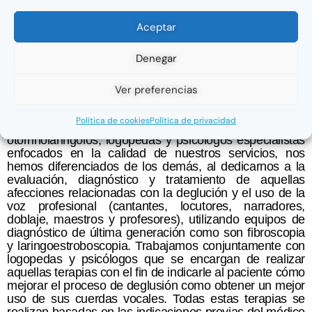
profesional. Médicos otorrinos,
Aceptar
logopedas y psicólogos
especialistas en el manejo del
Denegar
miedo escénico.
Ver preferencias
Política de cookies
Política de privacidad
En Vocalcaremadrid somos un grupo de médicos
otorrinolaringólos, logopedas y psicólogos especialistas
enfocados en la calidad de nuestros servicios, nos
hemos diferenciados de los demás, al dedicarnos a la
evaluación, diagnóstico y tratamiento de aquellas
afecciones relacionadas con la deglución y el uso de la
voz profesional (cantantes, locutores, narradores,
doblaje, maestros y profesores), utilizando equipos de
diagnóstico de última generación como son fibroscopia
y laringoestroboscopia. Trabajamos conjuntamente con
logopedas y psicólogos que se encargan de realizar
aquellas terapias con el fin de indicarle al paciente cómo
mejorar el proceso de deglusión como obtener un mejor
uso de sus cuerdas vocales. Todas estas terapias se
realizan basadas en las indicaciones previas del médico